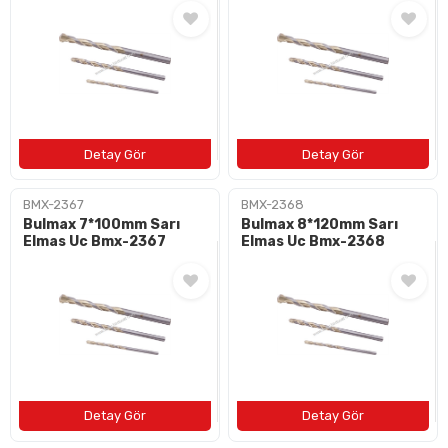
BAYI OL
İLETIŞIM
+90 (212) 659 57 18
info@bulushirdavat.com
BMX-2367
BMX-2368
Bulmax 7*100mm Sarı
Bulmax 8*120mm Sarı
Elmas Uc Bmx-2367
Elmas Uc Bmx-2368