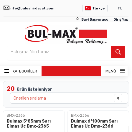
info@bulushirdavat.com
Türkçe
TL
Bayi Başvurusu
Giriş Yap
KATEGORİLER
MENÜ
20
ürün listeleniyor
ANASAYFA
ÜRÜNLER
BMX-2365
BMX-2366
Bulmax 5*85mm Sarı
Bulmax 6*100mm Sarı
BAYI GIRIŞI
Elmas Uc Bmx-2365
Elmas Uc Bmx-2366