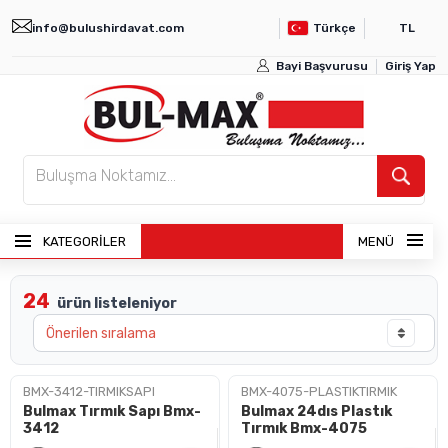
info@bulushirdavat.com
Türkçe
TL
Bayi Başvurusu
Giriş Yap
KATEGORİLER
MENÜ
24
ürün listeleniyor
ANASAYFA
ÜRÜNLER
BMX-3412-TIRMIKSAPI
BMX-4075-PLASTIKTIRMIK
Bulmax Tırmık Sapı Bmx-
Bulmax 24dıs Plastık
BAYI GIRIŞI
3412
Tırmık Bmx-4075