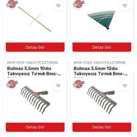
BAYI OL
İLETIŞIM
+90 (212) 659 57 18
info@bulushirdavat.com
BMX-5119-TAKVIYESZTIRMIK
BMX-5120-TAKVIYESZTIRMIK
Bulmax 3,5mm 10dıs
Bulmax 3,5mm 12dıs
Takvıyesız Tırmık Bmx-
Takvıyesız Tırmık Bmx-
5119
5120