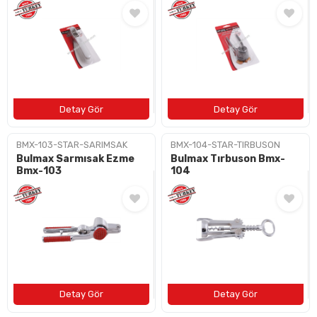
BAYI OL
İLETIŞIM
+90 (212) 659 57 18
info@bulushirdavat.com
BMX-103-STAR-SARIMSAK
BMX-104-STAR-TIRBUSON
Bulmax Sarmısak Ezme
Bulmax Tırbuson Bmx-
Bmx-103
104