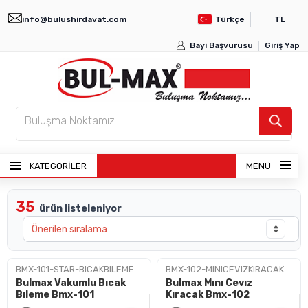
info@bulushirdavat.com
Türkçe
TL
Bayi Başvurusu
Giriş Yap
KATEGORİLER
MENÜ
35
ürün listeleniyor
ANASAYFA
ÜRÜNLER
BMX-101-STAR-BICAKBILEME
BMX-102-MINICEVIZKIRACAK
Bulmax Vakumlu Bıcak
Bulmax Mını Cevız
BAYI GIRIŞI
Bıleme Bmx-101
Kıracak Bmx-102