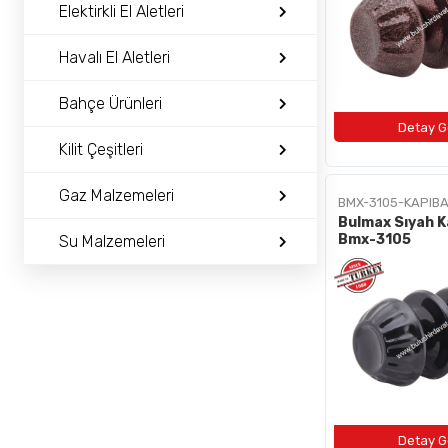
BAYI OL
Elektirkli El Aletleri
İLETIŞIM
Havalı El Aletleri
Bahçe Ürünleri
+90 (212) 659 57 18
info@bulushirdavat.com
Kilit Çeşitleri
Gaz Malzemeleri
BMX-3105-KAPIBA
Bulmax Sıyah K
Bmx-3105
Su Malzemeleri