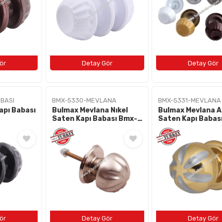
BASI
BMX-5330-MEVLANA
BMX-5331-MEVLANA
apı Babası
Bulmax Mevlana Nıkel
Bulmax Mevlana Al
Saten Kapı Babası Bmx-
Saten Kapı Babas
5330
5331