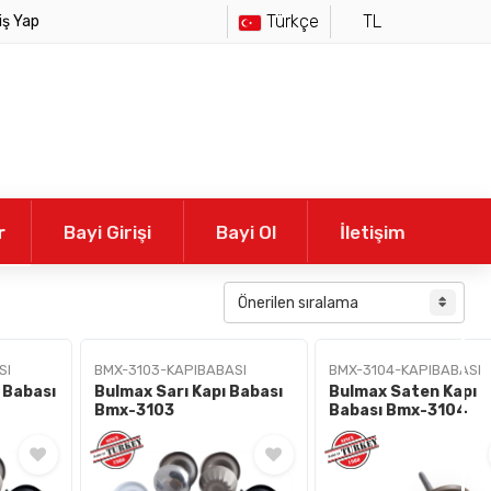
Türkçe
TL
iş Yap
r
Bayi Girişi
Bayi Ol
İletişim
SI
BMX-3103-KAPIBABASI
BMX-3104-KAPIBABASI
 Babası
Bulmax Sarı Kapı Babası
Bulmax Saten Kapı
Bmx-3103
Babası Bmx-3104