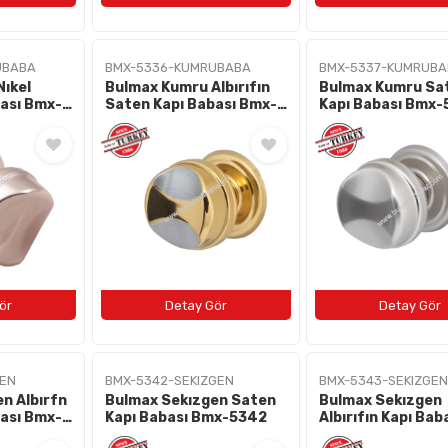
UBABA
BMX-5336-KUMRUBABA
BMX-5337-KUMRUBA
ıkel
Bulmax Kumru Albırıfın
Bulmax Kumru Sa
ası Bmx-
Saten Kapı Babası Bmx-
Kapı Babası Bmx-
5336
GEN
BMX-5342-SEKIZGEN
BMX-5343-SEKIZGEN
n Albırfn
Bulmax Sekızgen Saten
Bulmax Sekızgen
ası Bmx-
Kapı Babası Bmx-5342
Albırıfın Kapı Bab
Bmx-5343