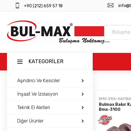
info@
+90 (212) 659 57 18
KATEGORİLER
Aşındırıcı Ve Kesiciler
ANASAYFA
İnşaat Ve İzolasyon
BMX-3100-KAPIBA
ÜRÜNLER
Bulmax Bakır K
Teknik El Aletleri
Bmx-3100
BAYI GIRIŞI
Diğer Ürünler