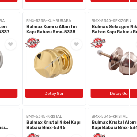
BA
BMX-5338-KUMRUBABA
BMX-5340-SEKIZGEN
ten
Bulmax Kumru Albırıfın
Bulmax Sekızgen Nık
5337
Kapı Babası Bmx-5338
Saten Kapı Babası 
5340
BMX-5345-KRISTAL
BMX-5346-KRISTAL
Bulmax Krıstal Nıkel Kapı
Bulmax Krıstal Albırı
ası
Babası Bmx-5345
Kapı Babası Bmx-53