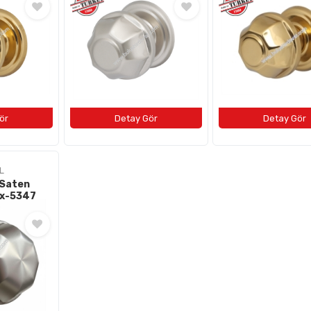
L
 Saten
mx-5347