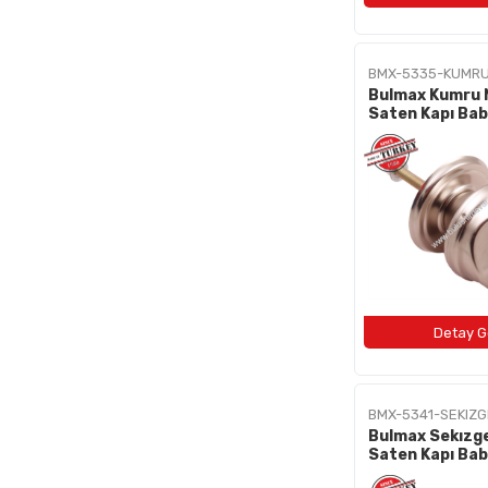
BMX-5335-KUMR
Bulmax Kumru N
Saten Kapı Bab
5335
BMX-5341-SEKIZ
Bulmax Sekızge
Saten Kapı Bab
5341