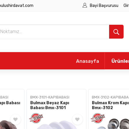
bulushirdavat.com
Bayi Başvurusu
Gir
Anasayfa
Ürünle
BASI
BMX-3101-KAPIBABASI
BMX-3102-KAPIBABA
apı Babası
Bulmax Beyaz Kapı
Bulmax Krom Kapı
Babası Bmx-3101
Bmx-3102