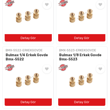
BAYI OL
İLETIŞIM
+90 (212) 659 57 18
info@bulushirdavat.com
BMX-5522-ERKEKGOVDE
BMX-5523-ERKEKGOVDE
Bulmax 1/4 Erkek Govde
Bulmax 1/8 Erkek Govde
Bmx-5522
Bmx-5523