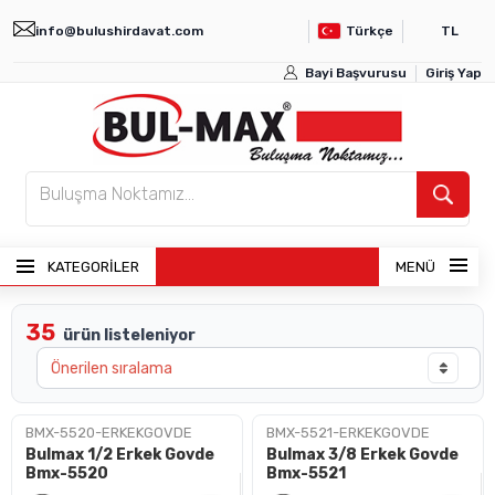
info@bulushirdavat.com
Türkçe
TL
Bayi Başvurusu
Giriş Yap
KATEGORİLER
MENÜ
35
ürün listeleniyor
ANASAYFA
ÜRÜNLER
BMX-5520-ERKEKGOVDE
BMX-5521-ERKEKGOVDE
Bulmax 1/2 Erkek Govde
Bulmax 3/8 Erkek Govde
BAYI GIRIŞI
Bmx-5520
Bmx-5521