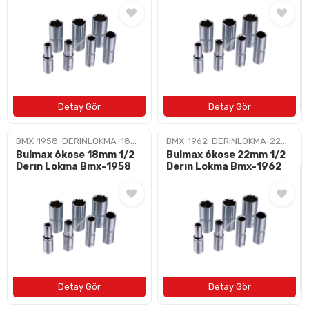
BAYI OL
İLETIŞIM
+90 (212) 659 57 18
info@bulushirdavat.com
BMX-1958-DERINLOKMA-18MM
BMX-1962-DERINLOKMA-22MM
Bulmax 6kose 18mm 1/2
Bulmax 6kose 22mm 1/2
Derın Lokma Bmx-1958
Derın Lokma Bmx-1962