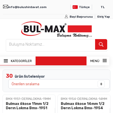
info@bulushirdavat.com
Türkçe
TL
Bayi Başvurusu
Giriş Yap
KATEGORİLER
MENÜ
30
ürün listeleniyor
ANASAYFA
ÜRÜNLER
BMX-1951-DERINLOKMA-11MM
BMX-1954-DERINLOKMA-14MM
Bulmax 6kose 11mm 1/2
Bulmax 6kose 14mm 1/2
BAYI GIRIŞI
Derın Lokma Bmx-1951
Derın Lokma Bmx-1954