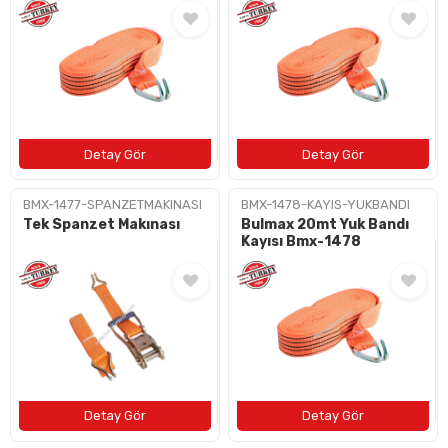
BAYI OL
İLETIŞIM
+90 (212) 659 57 18
info@bulushirdavat.com
BMX-1477-SPANZETMAKINASI
BMX-1478-KAYIS-YUKBANDI
Tek Spanzet Makınası
Bulmax 20mt Yuk Bandı
Kayısı Bmx-1478