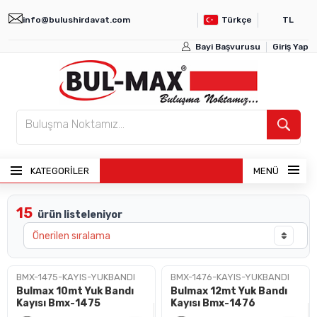
info@bulushirdavat.com
Türkçe
TL
Bayi Başvurusu
Giriş Yap
KATEGORİLER
MENÜ
15
ürün listeleniyor
ANASAYFA
ÜRÜNLER
BMX-1475-KAYIS-YUKBANDI
BMX-1476-KAYIS-YUKBANDI
Bulmax 10mt Yuk Bandı
Bulmax 12mt Yuk Bandı
BAYI GIRIŞI
Kayısı Bmx-1475
Kayısı Bmx-1476